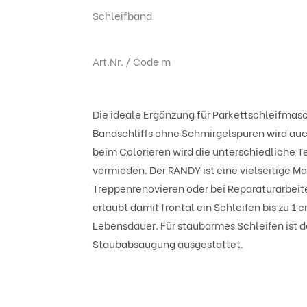
Schleifband
Art.Nr. / Code m
Die ideale Ergänzung für Parkettschleifmasc
Bandschliffs ohne Schmirgelspuren wird au
beim Colorieren wird die unterschiedliche T
vermieden. Der RANDY ist eine vielseitige M
Treppenrenovieren oder bei Reparaturarbeiten
erlaubt damit frontal ein Schleifen bis zu 1
Lebensdauer. Für staubarmes Schleifen ist 
Staubabsaugung ausgestattet.