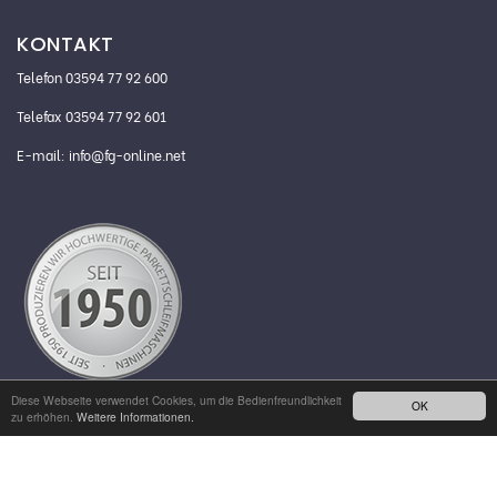
KONTAKT
Telefon 03594 77 92 600
Telefax 03594 77 92 601
E-mail:
info@fg-online.net
Diese Webseite verwendet Cookies, um die Bedienfreundlichkeit
OK
zu erhöhen.
Weitere Informationen.
®
©2024 FG-MASCHINENBAU GMBH
ALLE RECHTE VORBEHALTEN